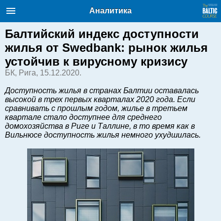
Балтийский курс. Новости и
Аналитика
аналитика
Суббота, 08.08.2026, 01:37
Балтийский индекс доступности
жилья от Swedbank: рынок жилья
English
устойчив к вирусному кризису
БК, Рига, 15.12.2020.
Очерки по новейшей истории
Доступность жилья в странах Балтии оставалась
Латвии
высокой в трех первых кварталах 2020 года. Если
сравнивать с прошлым годом, жилье в третьем
Хорошо для дела
квартале стало доступнее для среднего
Аналитика
домохозяйства в Риге и Таллине, в то время как в
Вильнюсе доступность жилья немного ухудшилась.
Инвестиции
Транспорт
Энергетика
Недвижимость
Финансы
Технологии
Рынки и компании