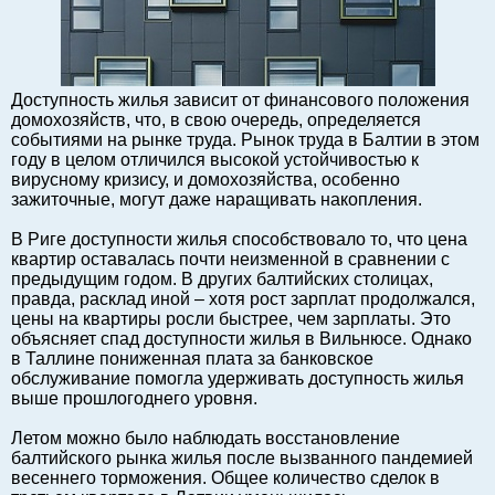
Балтийский экспорт
Туризм
Советы юриста
Доступность жилья зависит от финансового положения
ЕС - Балтия
домохозяйств, что, в свою очередь, определяется
событиями на рынке труда. Рынок труда в Балтии в этом
Балтия - СНГ
году в целом отличился высокой устойчивостью к
Люди дела
вирусному кризису, и домохозяйства, особенно
зажиточные, могут даже наращивать накопления.
Право
Круглый стол
В Риге доступности жилья способствовало то, что цена
квартир оставалась почти неизменной в сравнении с
Образование и наука
предыдущим годом. В других балтийских столицах,
Экономическая история
правда, расклад иной – хотя рост зарплат продолжался,
цены на квартиры росли быстрее, чем зарплаты. Это
Прямая речь
объясняет спад доступности жилья в Вильнюсе. Однако
Благотворительность
в Таллине пониженная плата за банковское
обслуживание помогла удерживать доступность жилья
Форумы
выше прошлогоднего уровня.
Книга
Летом можно было наблюдать восстановление
Архив
балтийского рынка жилья после вызванного пандемией
Сергей Тюленев: студия
весеннего торможения. Общее количество сделок в