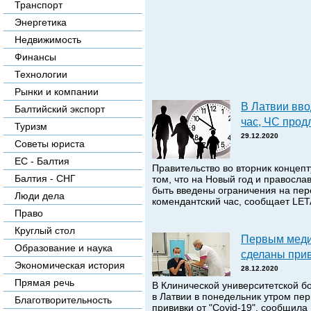
Транспорт
Энергетика
Недвижимость
Финансы
Технологии
Рынки и компании
В Латвии вво
Балтийский экспорт
час, ЧС прод
Туризм
29.12.2020
Советы юриста
ЕС - Балтия
Правительство во вторник концеп
Балтия - СНГ
том, что на Новый год и правосла
быть введены ограничения на пе
Люди дела
комендантский час, сообщает LET
Право
Круглый стол
Первым меди
Образование и наука
сделаны прив
Экономическая история
28.12.2020
Прямая речь
В Клинической университетской б
в Латвии в понедельник утром п
Благотворительность
прививки от "Covid-19", сообщила