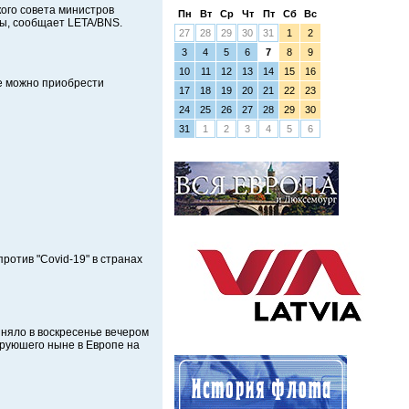
ого совета министров
Пн
Вт
Ср
Чт
Пт
Сб
Вс
ры, сообщает LETA/BNS.
27
28
29
30
31
1
2
3
4
5
6
7
8
9
10
11
12
13
14
15
16
те можно приобрести
17
18
19
20
21
22
23
24
25
26
27
28
29
30
31
1
2
3
4
5
6
отив "Covid-19" в странах
иняло в воскресенье вечером
ируюшего ныне в Европе на