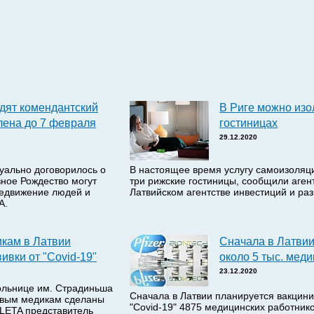
дят комендантский
В Риге можно изо
лена до 7 февраля
гостиницах
29.12.2020
туально договорилось о
В настоящее время услугу самоизоляц
вное Рождество могут
три рижские гостиницы, сообщили аген
редвижение людей и
Латвийском агентстве инвестиций и раз
A.
кам в Латвии
Сначала в Латви
ивки от "Covid-19"
около 5 тыс. меди
23.12.2020
ольнице им. Страдиньша
Сначала в Латвии планируется вакцини
ервым медикам сделаны
"Covid-19" 4875 медицинских работник
 LETA представитель