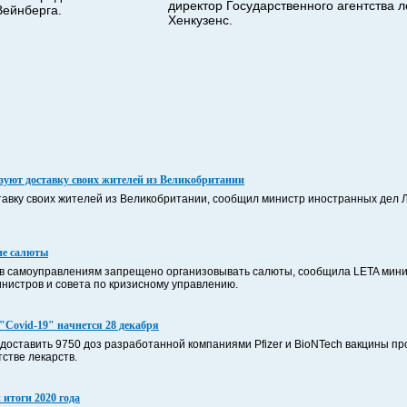
директор Государственного агентства л
Вейнберга.
Хенкузенс.
зуют доставку своих жителей из Великобритании
тавку своих жителей из Великобритании, сообщил министр иностранных дел 
ие салюты
в самоуправлениям запрещено организовывать салюты, сообщила LETA мин
нистров и совета по кризисному управлению.
"Covid-19" начнется 28 декабря
доставить 9750 доз разработанной компаниями Pfizer и BioNTech вакцины про
тстве лекарств.
итоги 2020 года