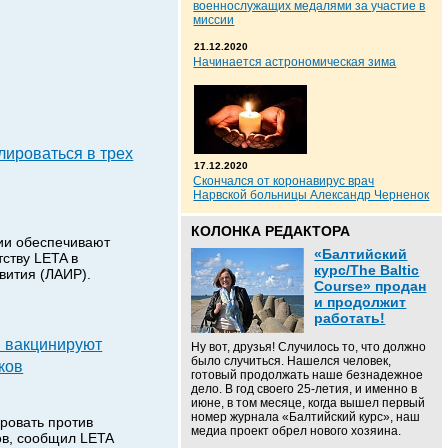
военнослужащих медалями за участие в
миссии
21.12.2020
Начинается астрономическая зима
лироваться в трех
17.12.2020
Скончался от коронавирус врач
Нарвской больницы Александр Черненок
КОЛОНКА РЕДАКТОРА
ии обеспечивают
«Балтийский
тству LETA в
курс/The Baltic
вития (ЛАИР).
Course» продан
и продолжит
работать!
и вакцинируют
Ну вот, друзья! Случилось то, что должно
было случиться. Нашелся человек,
ков
готовый продолжать наше безнадежное
дело. В год своего 25-летия, и именно в
июне, в том месяце, когда вышел первый
номер журнала «Балтийский курс», наш
ровать против
медиа проект обрел нового хозяина.
ов, сообщил LETA