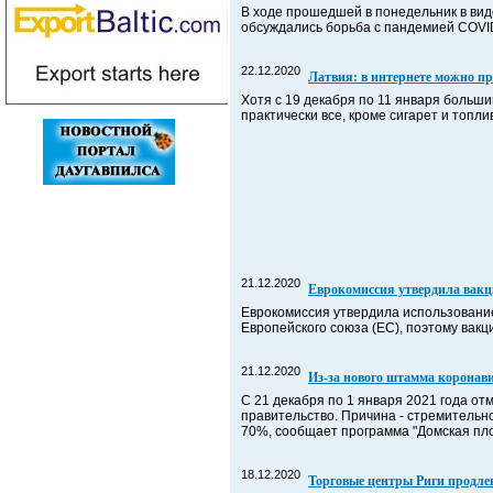
В ходе прошедшей в понедельник в ви
обсуждались борьба с пандемией COVID
22.12.2020
Латвия: в интернете можно при
Хотя с 19 декабря по 11 января больши
практически все, кроме сигарет и топли
21.12.2020
Еврокомиссия утвердила вакци
Еврокомиссия утвердила использование
Европейского союза (ЕС), поэтому вак
21.12.2020
Из-за нового штамма коронав
С 21 декабря по 1 января 2021 года о
правительство. Причина - стремительн
70%, сообщает программа "Домская пло
18.12.2020
Торговые центры Риги продле