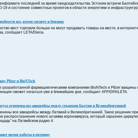
деоформате последней за время председательства Эстонии встречи Балтийск
-19 и состояние совместных проектов в области энергетики и инфраструкту
обрести все, кроме сигарет и бензина
нство мест торговли больше не могут продавать товары на месте, в интерне
ва, сообщает LETA/Diena.
ну Pfizer и BioNTech
 разработанной фармацевтическими компаниями BioNTech и Pfizer вакцины пр
цинация сможет начаться уже в ближайшие дни, сообщает AFP/DPA/LETA.
ируса отменены все авиарейсы между странами Балтии и Великобританией
тменены все авиарейсы между Латвией и Великобританией. Такое решение пр
ое распространение нового штамма коронавируса, который заразнее циркул
щадь" на Латвийском радио 4.
вают время работы в пятницу