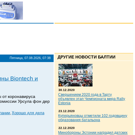
ДРУГИЕ НОВОСТИ БАЛТИИ
Пятница, 07.08.2026, 07:38
ны Biontech и
30.12.2020
Свершением 2020 года в Тарту
ы от коронавируса
объявлен этап Чемпионата мира Rally
 комиссии Урсула фон дер
Estonia
23.12.2020
пании
Хорошо для дела
,
Куперьяновцы отметили 102 годовщину
образования батальона
22.12.2020
Минобороны Эстонии наградил датских