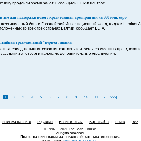
ятницу продлили время работы, сообщили LETA в центрах.
антию для поддержки нового кредитования предприятий на 660 млн. евро
инвестиционный банк и Европейский Инвестиционный Фонд, выдали Luminor A
положенных во всех трех странах Балтии, сообщает LETA.
атвийцам трехнедельный "период тишины"
ать «период тишины», сократив контакты и избегая совместных праздновани
а заседании в четверг и наложило дополнительные ограничения.
..
..
..
..
..
..
..
..
..
..
1
2
3
4
5
6
7
8
9
10
11
[>]
[>>>]
Реклама на сайте
|
Редакция
|
Напишите нам
|
Карта сайта
|
Поиск
|
RSS
© 1996 — 2021 The Baltic Course.
All rights reserved.
При ретранслировании материалов обязательна гиперссылка
на источник
www.baltic-course.com