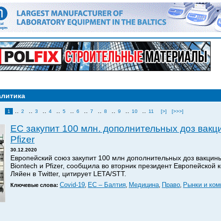
алитика
..
..
..
..
..
..
..
..
..
..
1
2
3
4
5
6
7
8
9
10
11
[>]
[>>>]
ЕС закупит 100 млн. дополнительных доз вакци
Pfizer
30.12.2020
Европейский союз закупит 100 млн дополнительных доз вакцин
Biontech и Pfizer, сообщила во вторник президент Европейской
Ляйен в Twitter, цитирует LETA/STT.
Covid-19
ЕС – Балтия
Медицина
Право
Рынки и ком
Ключевые слова:
,
,
,
,