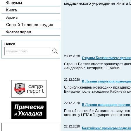
Форумы
медицинского учреждения Янита 
Книга
Архив
Сергей Тюленев: студия
Фотогалерея
Поиск
23.12.2020
Cтраны Балтии вместе органи
Страны Балтии вместе организуют дос
Ландсбергис, цитирует LETA/BNS.
22.12.2020
В Латвии запретили новогодн
С приближением новогодних празднико
Винькеле после заседания Кабинета ми
22.12.2020
В Латвии вакцинация против 
Первой партией в Латвию планируется 
агентству LETA в Государственном аген
22.12.2020
Балтийские премьеры подвели 