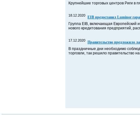
Крупнейшие торговых центров Риги в п
18.12.2020
EIB предоставил Luminor гар
Группа EIB, включающая Европейский 
нового кредитования предприятий, рас
17.12.2020
Правительство предложило л
В праздничные дни необходимо соблюд
торговли, так решило правительство н