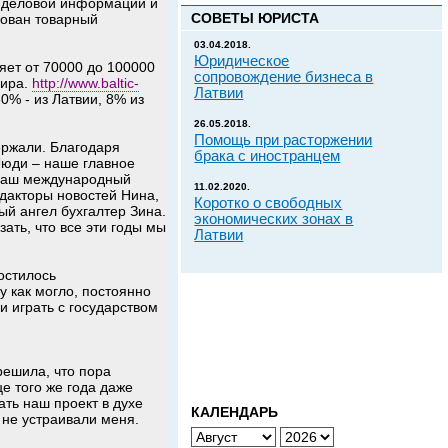
л деловой информации и
СОВЕТЫ ЮРИСТА
рован товарный
03.04.2018.
Юридическое
яет от 70000 до 100000
сопровождение бизнеса в
мира.
http://www.baltic-
Латвии
0% - из Латвии, 8% из
26.05.2018.
Помощь при расторжении
ержали. Благодаря
брака с иностранцем
Люди – наше главное
 наш международный
11.02.2020.
дакторы новостей Нина,
Коротко о свободных
ый ангел бухгалтер Зина.
экономических зонах в
ать, что все эти годы мы
Латвии
остилось
 как могло, постоянно
и играть с государством
решила, что пора
е того же года даже
ать наш проект в духе
КАЛЕНДАРЬ
 не устраивали меня.