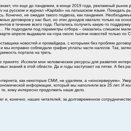
 знает, что еще до пандемии, в конце 2019 года, рекламный рынок р
lv на русском и журнал «Kapitals» на латышском языке. Покидать ры
ись. Конечно, не ожидая такого подвоха, как пандемия. Необходим
ных договоров у нас был, но этих доходов хватало только на осно
ентов в течение всего года. Пытались получить какую-то поддержку
ы… Не подходили под параметры отбора – оказались слишком мале
 марте-апреле выдавали на-гора около тысячи новостей только по C
ставщика новостей и провайдера, с которыми без проблем договор
и мы исправно соблюдали график уплаты части налогов. Так, затя
щаемость портала на треть.
е принято. Иссякли мои человеческие ресурсы для развития интерн
ых знаний в этой области. Да и годы наступают на пятки. А без ра
нтернета, как некоторые СМИ, не удаляем, а «консервируем». Увер
кономической информации, который мы наполняли все 25 лет. И кон
, те, кому интересно продолжить наше дело.
ег и, конечно, наших читателей, за долговременное сотрудничеств