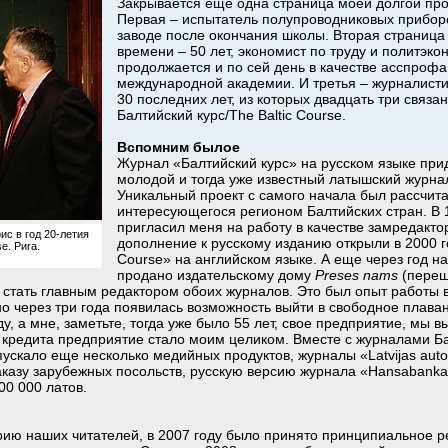
Закрывается еще одна страница моей долгой пр
Первая – испытатель полупроводниковых приборо
заводе после окончания школы. Вторая страница
времени – 50 лет, экономист по труду и политэко
продолжается и по сей день в качестве асспрофа
международной академии. И третья – журналистик
30 последних лет, из которых двадцать три связа
Балтийский курс/The Baltic Course.
Вспомним былое
Журнал «Балтийский курс» на русском языке при
молодой и тогда уже известный латышский журн
Уникальный проект с самого начала был рассчита
интересующегося регионом Балтийских стран. В 
пригласил меня на работу в качестве замредакто
с в год 20-летия
дополнение к русскому изданию открыли в 2000 г
e. Рига.
Course» на английском языке. А еще через год н
продано издательскому дому
Preses
nams
(пере
и стать главным редактором обоих журналов. Это был опыт работы
о через три года появилась возможность выйти в свободное плаван
у, а мне, заметьте, тогда уже было 55 лет, свое предприятие, мы 
я кредита предприятие стало моим целиком. Вместе с журналами Б
ускало еще несколько медийных продуктов, журналы «Latvijas auto»
аказу зарубежных посольств, русскую версию журнала «Hansabanka
00 000 латов.
ию наших читателей, в 2007 году было принято принципиальное р