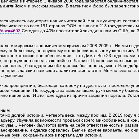
 целиком в интернет. С января 2008 года заработал онлайн-порта
на английском и русском языках. В патентном бюро был зарегистри
расширилась аудитория наших читателей. Наша аудитория составл
Нас читают во всех 191 странах ООН, а знают в 213 государствах 
/?doc=4603
Сегодня до 40% посетителей заходят к нам из США, до 3
.
пало с мировым экономическим кризисом 2008-2009 гг. Но мы выд
ему небольшому, но дружному и профессиональному коллективу. 
рамотное техническое обеспечение – это Дима. Все 23 года снами
и, но регулярно наведывающийся в Латвию. Профессиональные ре
тыре языка, благодаря им обходились без переводчиков. Наш добр
но присылавшие нам свои аналитические статьи. Можно смело сказ
, а умением.
икропредприятия, благодаря которому на десять лет несколько упр
ой компании. Но государство выворачивало руки мелкому бизнесу
йно напрягало. И это тоже одна из причин закрытия портала. Устал
дным
чно долгой истории. Четверть века, между прочим. В 2019 году я 
арьеру. Изучила возможности продажи своего микробизнеса, в конц
о увы… Человек был готов взять на себя ответственность и развив
ансирование, и сделка сорвалась. Были и другие варианты, но они
жные руки, сохранить архив портала для истории.