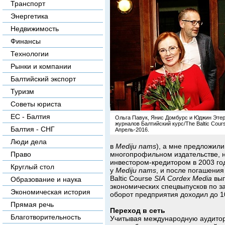
Транспорт
Энергетика
Недвижимость
Финансы
Технологии
Рынки и компании
Балтийский экспорт
Туризм
Советы юриста
ЕС - Балтия
Ольга Павук, Янис Домбурс и Юджин Этери
журналов Балтийский курс/The Baltic Cours
Балтия - СНГ
Апрель-2016.
Люди дела
в
Mediju
nams
), а мне предложил
многопрофильном издательстве, н
Право
инвестором-кредитором в 2003 год
Круглый стол
у
Mediju
nams
, и после погашени
Baltic Course
SIA
Cordex
Media
вып
Образование и наука
экономических спецвыпусков по з
Экономическая история
оборот предприятия доходил до 1
Прямая речь
Переход в сеть
Благотворительность
Учитывая международную аудитор