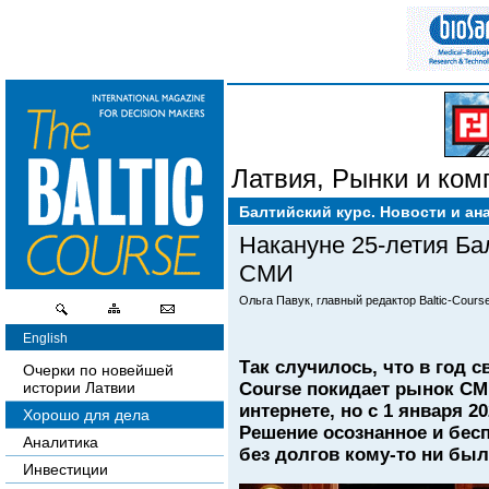
Латвия
,
Рынки и ком
Балтийский курс. Новости и ан
Накануне 25-летия Бал
СМИ
Ольга Павук, главный редактор Baltic-Course
English
Так случилось, что в год 
Очерки по новейшей
Course покидает рынок СМИ
истории Латвии
интернете, но с 1 января 
Хорошо для дела
Решение осознанное и бесп
Аналитика
без долгов кому-то ни был
Инвестиции