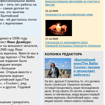
офессиональной жизни.
военнослужащих медалями за участие в
в – пять лет работы на
миссии
 – самая долгая по
21.12.2020
ном, это занятие
Начинается астрономическая зима
 Балтийской
а - ей досталось почти
но с журналами
думал в 1996 году
17.12.2020
алист
Янис Домбурс
.
Скончался от коронавирус врач
н на внешнего читателя,
Нарвской больницы Александр Черненок
1998 году Янис
ра журнала. Вместе мы в
КОЛОНКА РЕДАКТОРА
оду журнал «The Baltic
«Балтийский
аше издание было
курс/The Baltic
шедшее вскоре
Course» продан
 в большом
и продолжит
ие. Открыв вместе с
работать!
выкупили журнал
алтийский курс/The
Ну вот, друзья! Случилось то, что должно
, «Trucker», ряд
было случиться. Нашелся человек,
» и другое. Годовой
готовый продолжать наше безнадежное
дело. В год своего 25-летия, и именно в
июне, в том месяце, когда вышел первый
номер журнала «Балтийский курс», наш
медиа проект обрел нового хозяина.
ешение прекратить