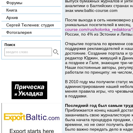
выпуск бумажных журналов и уйти
Форумы
аналитики о Балтийских странах 
Книга
знак www.baltic-course.com
Архив
После выхода в сеть неимоверно 
уникальных посетителей в месяц. 
Сергей Тюленев: студия
course.com/rus/kolonka_redaktora
Фотогалерея
России, по 4% из Эстонии и Литвы
Открытие портала по времени сов
Поиск
поддержке рекламодателей и наш
достояние. Создание портала и г
редактор Юджин, живущий в Дани
а позднее и Галя, знающие три-че
Наши постоянные авторы, регуляр
работали по принципу: не числом
В 2010 году мы получили статус м
администрирование нашей небольш
меняя правила игры, что чрезвыча
в поддавки.
Последний год был самым тру
Приближается конец нашей достато
заканчивать свою журналистскую к
была начата процедура продажи, н
времени, но не смог получить фин
Было важно передать дело в наде