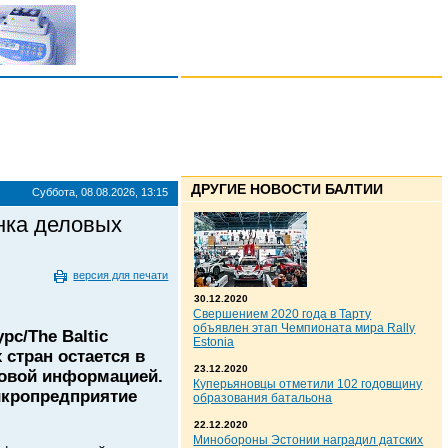
ДРУГИЕ НОВОСТИ БАЛТИИ
Суббота, 08.08.2026, 13:15
ынка деловых
версия для печати
30.12.2020
Свершением 2020 года в Тарту
объявлен этап Чемпионата мира Rally
рс/The Baltic
Estonia
стран остается в
23.12.2020
 новой информацией.
Куперьяновцы отметили 102 годовщину
икропредприятие
образования батальона
22.12.2020
Минобороны Эстонии наградил датских