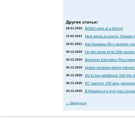
Другие статьи:
28.01.2022
BONO aims at a billion!
13.02.2021
Моя жизнь в газете. Очерки 
25.01.2021
Как банкиры 90-х делили «
30.12.2020
On the verge of its 25th anniv
30.12.2020
Business Education Plus пр
30.12.2020
Hotels showing strong interest 
30.12.2020
EU to buy additional 100 mln 
30.12.2020
ЕС закупит 100 млн. дополни
29.12.2020
В Rietumu и в этот раз соз
←
Вернуться