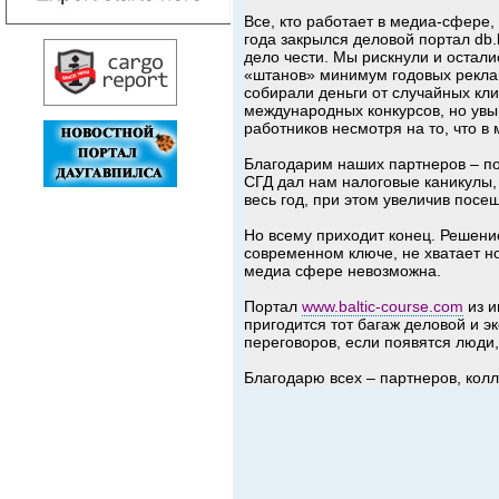
Все, кто работает в медиа-сфере,
года закрылся деловой портал db.
дело чести. Мы рискнули и остал
«штанов» минимум годовых реклам
собирали деньги от случайных кли
международных конкурсов, но ув
работников несмотря на то, что в
Благодарим наших партнеров – по
СГД дал нам налоговые каникулы, 
весь год, при этом увеличив посе
Но всему приходит конец. Решени
современном ключе, не хватает нов
медиа сфере невозможна.
Портал
www.baltic-course.com
из и
пригодится тот багаж деловой и э
переговоров, если появятся люди
Благодарю всех – партнеров, колл