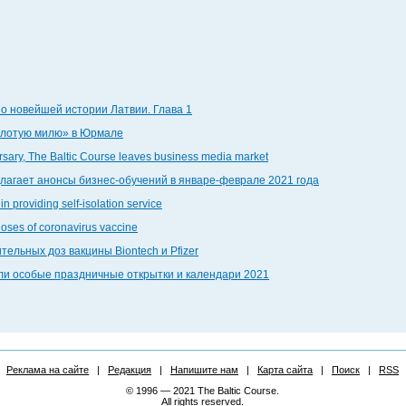
по новейшей истории Латвии. Глава 1
золотую милю» в Юрмале
ersary, The Baltic Course leaves business media market
едлагает анонсы бизнес-обучений в январе-феврале 2021 года
in providing self-isolation service
doses of coronavirus vaccine
тельных доз вакцины Biontech и Pfizer
дали особые праздничные открытки и календари 2021
Реклама на сайте
|
Редакция
|
Напишите нам
|
Карта сайта
|
Поиск
|
RSS
© 1996 — 2021 The Baltic Course.
All rights reserved.