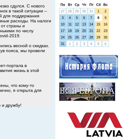
Пн
Вт
Ср
Чт
Пт
Сб
Вс
езко сдулся. С нового
нок в такой ситуации –
27
28
29
30
31
1
2
ый для поддержания
3
4
5
6
7
8
9
вные расходы. На налоги
10
11
12
13
14
15
16
 от страны и
нькими по числу
17
18
19
20
21
22
23
ovid-2019.
24
25
26
27
28
29
30
31
1
2
3
4
5
6
ились весной о скидках.
нув пояса, мы провели
ет-портала в
звития жизнь в этой
ены, что кому-то
ечно, я открыта для
о и дружбу!