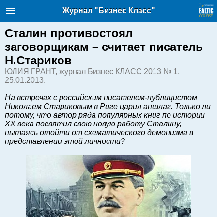
Балтийский курс. Новости и
Журнал "Бизнес Класс"
аналитика
Суббота, 08.08.2026, 09:43
Сталин противостоял
заговорщикам – считает писатель
English
Н.Стариков
ЮЛИЯ ГРАНТ, журнал Бизнес КЛАСС 2013 № 1,
25.01.2013.
Очерки по новейшей истории
Латвии
На встречах с российским писателем-публицистом
Николаем Стариковым в Риге царил аншлаг. Только ли
Хорошо для дела
потому, что автор ряда популярных книг по истории
Аналитика
ХХ века посвятил свою новую работу Сталину,
пытаясь отойти от схематического демонизма в
Инвестиции
представлении этой личности?
Транспорт
Энергетика
Недвижимость
Финансы
Технологии
Рынки и компании