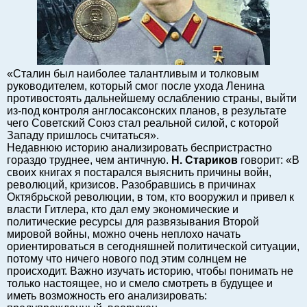
Балтийский экспорт
Туризм
Советы юриста
ЕС - Балтия
«Сталин был наиболее талантливым и толковым
руководителем, который смог после ухода Ленина
Балтия - СНГ
противостоять дальнейшему ослаблению страны, выйти
Люди дела
из-под контроля англосаксонских планов, в результате
чего Советский Союз стал реальной силой, с которой
Право
Западу пришлось считаться».
Круглый стол
Недавнюю историю анализировать беспристрастно
гораздо труднее, чем античную.
Н. Стариков
говорит: «В
Образование и наука
своих книгах я постарался выяснить причины войн,
Экономическая история
революций, кризисов. Разобравшись в причинах
Октябрьской революции, в том, кто вооружил и привел к
Прямая речь
власти Гитлера, кто дал ему экономические и
Благотворительность
политические ресурсы для развязывания Второй
мировой войны, можно очень неплохо начать
Форумы
ориентироваться в сегодняшней политической ситуации,
Книга
потому что ничего нового под этим солнцем не
происходит. Важно изучать историю, чтобы понимать не
Архив
только настоящее, но и смело смотреть в будущее и
Сергей Тюленев: студия
иметь возможность его анализировать: