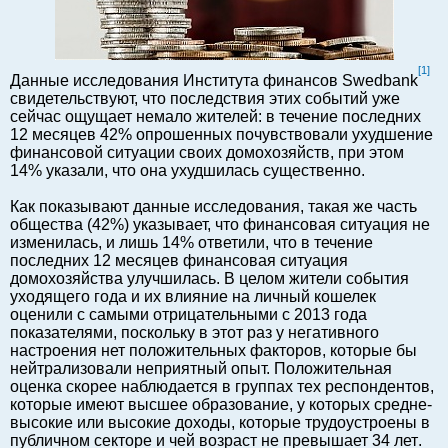
Балтийский экспорт
Туризм
[1]
Советы юриста
Данные исследования Института финансов Swedbank
свидетельствуют, что последствия этих событий уже
ЕС - Балтия
сейчас ощущает немало жителей: в течение последних
Балтия - СНГ
12 месяцев 42% опрошенных почувствовали ухудшение
финансовой ситуации своих домохозяйств, при этом
Люди дела
14% указали, что она ухудшилась существенно.
Право
Как показывают данные исследования, такая же часть
Круглый стол
общества (42%)
указывает, что финансовая ситуация не
Образование и наука
изменилась, и лишь 14% ответили, что в течение
последних 12 месяцев финансовая ситуация
Экономическая история
домохозяйства улучшилась.
В це
лом жители события
Прямая речь
уходящего года и их влияние на личный кошелек
оценили с самыми отрицательными с 2013 года
Благотворительность
показателями, поскольку в этот раз у негативного
Форумы
настроения нет положительных факторов, которые бы
нейтрализовали неприятный опыт. Положительная
Книга
оценка скорее наблюдается в группах тех респондентов,
Архив
которые имеют высшее образование, у которых средне-
высокие или высокие доходы, которые трудоустроены в
Сергей Тюленев: студия
публичном секторе и чей возраст не превышает 34 лет
.