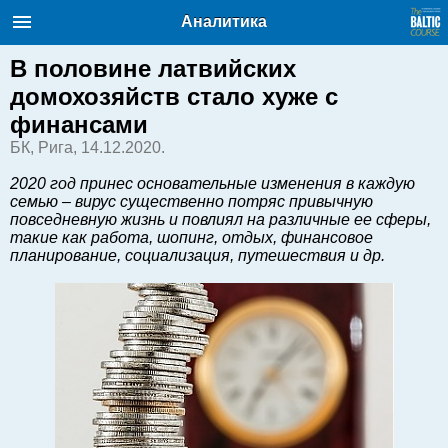
Балтийский курс. Новости и
Аналитика
аналитика
Воскресение, 09.08.2026, 06:30
В половине латвийских
домохозяйств стало хуже с
English
финансами
БК, Рига, 14.12.2020.
Очерки по новейшей истории
2020 год принес основательные изменения в каждую
Латвии
семью – вирус существенно потряс привычную
повседневную жизнь и повлиял на различные ее сферы,
Хорошо для дела
такие как работа, шопинг, отдых, финансовое
Аналитика
планирование, социализация, путешествия и др.
Инвестиции
Транспорт
Энергетика
Недвижимость
Финансы
Технологии
Рынки и компании