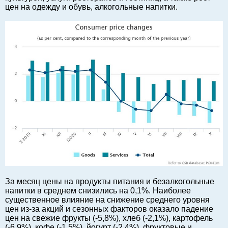
цен на одежду и обувь, алкогольные напитки.
Балтийский экспорт
Туризм
Советы юриста
ЕС - Балтия
Балтия - СНГ
Люди дела
Право
Круглый стол
Образование и наука
Экономическая история
Прямая речь
Благотворительность
Форумы
За месяц цены на продукты питания и безалкогольные
Книга
напитки в среднем снизились на 0,1%. Наиболее
существенное влияние на снижение среднего уровня
Архив
цен из-за акций и сезонных факторов оказало падение
Сергей Тюленев: студия
цен на свежие фрукты (-5,8%), хлеб (-2,1%), картофель
(-6,9%), кофе (-1,5%), йогурт (-2,4%), фруктовые и