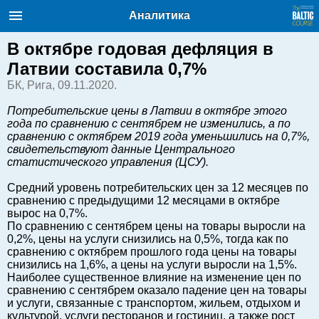
Балтийский курс. Новости и
Аналитика
аналитика
Суббота, 08.08.2026, 13:57
В октябре годовая дефляция в
Латвии составила 0,7%
English
БК, Рига, 09.11.2020.
Потребительские цены в Латвии в октябре этого
года по сравнению с сентябрем не изменились, а по
Очерки по новейшей истории
сравнению с октябрем 2019 года уменьшились на 0,7%,
Латвии
свидетельствуют данные Центрального
Хорошо для дела
статистического управления (ЦСУ).
Аналитика
Средний уровень потребительских цен за 12 месяцев по
Инвестиции
сравнению с предыдущими 12 месяцами в октябре
вырос на 0,7%.
Транспорт
По сравнению с сентябрем цены на товары выросли на
Энергетика
0,2%, цены на услуги снизились на 0,5%, тогда как по
сравнению с октябрем прошлого года цены на товары
Недвижимость
снизились на 1,6%, а цены на услуги выросли на 1,5%.
Финансы
Наиболее существенное влияние на изменение цен по
сравнению с сентябрем оказало падение цен на товары
Технологии
и услуги, связанные с транспортом, жильем, отдыхом и
Рынки и компании
культурой, услуги ресторанов и гостиниц, а также рост