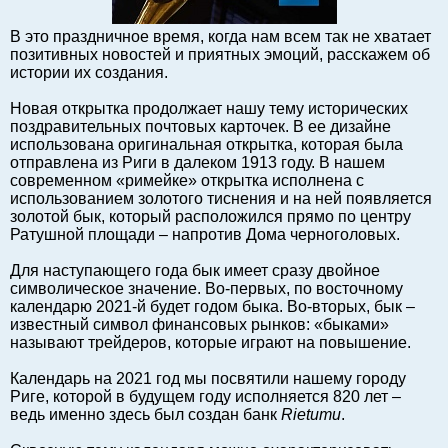
Балтийский экспорт
В это праздничное время, когда нам всем так не хватает
Туризм
позитивных новостей и приятных эмоций, расскажем об
истории их создания.
Советы юриста
ЕС - Балтия
Новая открытка продолжает нашу тему исторических
поздравительных почтовых карточек. В ее дизайне
Балтия - СНГ
использована оригинальная открытка, которая была
Люди дела
отправлена из Риги в далеком 1913 году. В нашем
современном «римейке» открытка исполнена с
Право
использованием золотого тиснения и на ней появляется
Круглый стол
золотой бык, который расположился прямо по центру
Ратушной площади – напротив Дома черноголовых.
Образование и наука
Экономическая история
Для наступающего года бык имеет сразу двойное
символическое значение. Во-первых, по восточному
Прямая речь
календарю 2021-й будет годом быка. Во-вторых, бык –
Благотворительность
известный символ финансовых рынков: «быками»
называют трейдеров, которые играют на повышение.
Форумы
Книга
Календарь на 2021 год мы посвятили нашему городу
Риге, которой в будущем году исполняется 820 лет –
Архив
ведь именно здесь был создан банк
Rietumu
.
Сергей Тюленев: студия