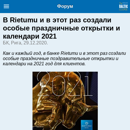
Балтийский курс. Новости и
Форум
аналитика
Воскресение, 09.08.2026, 03:33
В Rietumu и в этот раз создали
особые праздничные открытки и
English
календари 2021
БК, Рига, 29.12.2020.
Очерки по новейшей истории
Как и каждый год, в банке Rietumu и в этот раз создали
Латвии
особые праздничные поздравительные открытки и
календари на 2021 год для клиентов.
Хорошо для дела
Аналитика
Инвестиции
Транспорт
Энергетика
Недвижимость
Финансы
Технологии
Рынки и компании