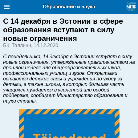
Балтийский курс. Новости и
Образование и наука
аналитика
Суббота, 08.08.2026, 14:45
С 14 декабря в Эстонии в сфере
образования вступают в силу
English
новые ограничения
БК, Таллинн, 14.12.2020.
Очерки по новейшей истории
С понедельника, 14 декабря в Эстонии вступят в силу
Латвии
новые ограничения, утвержденные правительством на
прошлой неделе для общеобразовательных школ,
Хорошо для дела
профессиональных училищ и вузов. Открытыми
Аналитика
остаются детские сады и учреждения по уходу за
детьми, а также школы, в которых большая часть
Инвестиции
учащихся нуждается в усиленной или особой
Транспорт
поддержке, сообщает Министерство образования и
науки страны.
Энергетика
Недвижимость
Финансы
Технологии
Рынки и компании