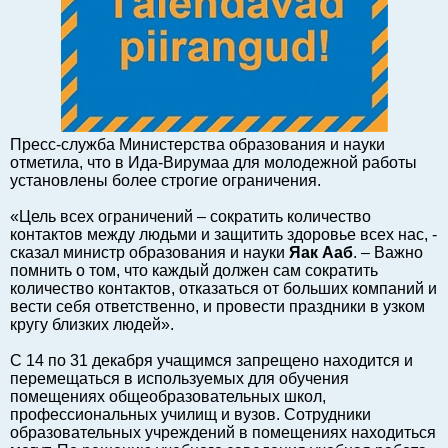
Балтийский экспорт
Туризм
Советы юриста
ЕС - Балтия
Балтия - СНГ
Пресс-служба Министерства образования и науки
Люди дела
отметила, что в Ида-Вирумаа для молодежной работы
установлены более строгие ограничения.
Право
Круглый стол
«Цель всех ограничений – сократить количество
контактов между людьми и защитить здоровье всех нас, -
Образование и наука
сказал министр образования и науки
Яак Ааб
. – Важно
Экономическая история
помнить о том, что каждый должен сам сократить
количество контактов, отказаться от больших компаний и
Прямая речь
вести себя ответственно, и провести праздники в узком
Благотворительность
кругу близких людей».
Форумы
С 14 по 31 декабря учащимся запрещено находится и
Книга
перемещаться в используемых для обучения
помещениях общеобразовательных школ,
Архив
профессиональных училищ и вузов. Сотрудники
Сергей Тюленев: студия
образовательных учреждений в помещениях находиться