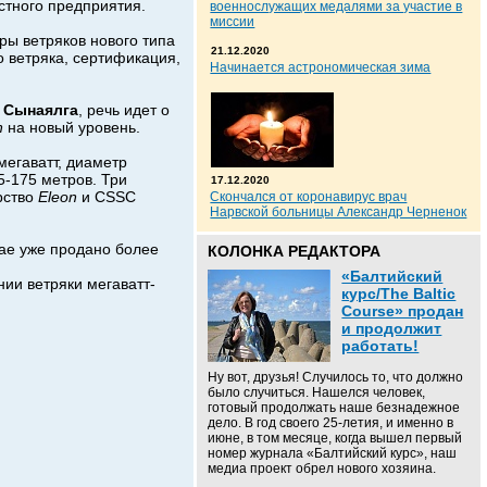
стного предприятия.
военнослужащих медалями за участие в
миссии
ры ветряков нового типа
21.12.2020
о ветряка, сертификация,
Начинается астрономическая зима
.
 Сынаялга
, речь идет о
n
на новый уровень.
мегаватт, диаметр
5-175 метров. Три
17.12.2020
рство
Eleon
и CSSC
Скончался от коронавирус врач
Нарвской больницы Александр Черненок
тае уже продано более
КОЛОНКА РЕДАКТОРА
«Балтийский
нии ветряки мегаватт-
курс/The Baltic
Course» продан
и продолжит
работать!
Ну вот, друзья! Случилось то, что должно
было случиться. Нашелся человек,
готовый продолжать наше безнадежное
дело. В год своего 25-летия, и именно в
июне, в том месяце, когда вышел первый
номер журнала «Балтийский курс», наш
медиа проект обрел нового хозяина.