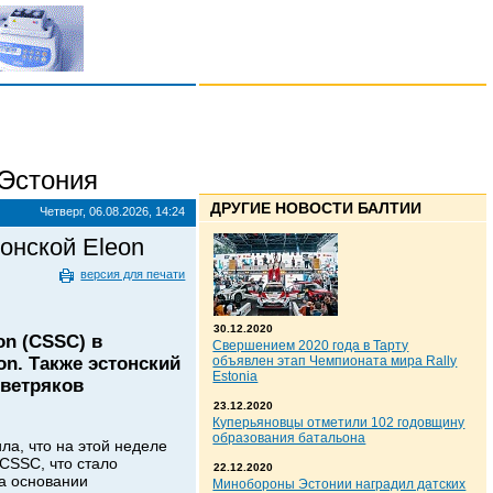
Эстония
ДРУГИЕ НОВОСТИ БАЛТИИ
Четверг, 06.08.2026, 14:24
онской Eleon
версия для печати
30.12.2020
on (CSSC) в
Свершением 2020 года в Тарту
n. Также эстонский
объявлен этап Чемпионата мира Rally
Estonia
 ветряков
23.12.2020
Куперьяновцы отметили 102 годовщину
образования батальона
ла, что на этой неделе
CSSC, что стало
22.12.2020
а основании
Минобороны Эстонии наградил датских