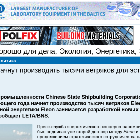
орошо для дела
,
Экология
,
Энергетика
,
алитика
начнут производить тысячи ветряков для эст
промышленности Chinese State Shipbuilding Corporati
щего года начнет производство тысяч ветряков Eleo
ной энергетики Eleon занимается разработкой новых
сообщает LETA/BNS.
Пресс-служба энергетического концерна напомни
был подписан уже второй договор между
Eleon
и 
продолжением стратегического сотрудничества н