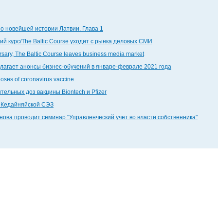
по новейшей истории Латвии. Глава 1
й курс/The Baltic Course уходит с рынка деловых СМИ
ersary, The Baltic Course leaves business media market
едлагает анонсы бизнес-обучений в январе-феврале 2021 года
doses of coronavirus vaccine
тельных доз вакцины Biontech и Pfizer
в Кедайняйской СЭЗ
ова проводит семинар "Управленческий учет во власти собственника"