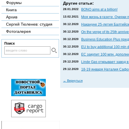
Форумы
Другие статьи:
28.01.2022
BONO aims at a billion!
Книга
Архив
13.02.2021
Моя жизнь в газете. Очерки 
Сергей Тюленев: студия
30.12.2020
Накануне 25-летия Балтийски
Фотогалерея
30.12.2020
On the verge of its 25th anniv
30.12.2020
Business Education Plus пр
Поиск
30.12.2020
EU to buy additional 100 mln 
30.12.2020
ЕС закупит 100 млн. дополни
29.12.2020
Linde Gas открывает завод 
29.12.2020
18-19 января Наталия Сафон
←
Вернуться