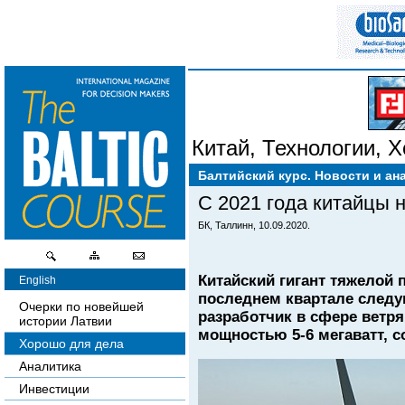
Китай
,
Технологии
,
Х
Балтийский курс. Новости и ан
С 2021 года китайцы 
БК, Таллинн, 10.09.2020.
Китайский гигант тяжелой 
English
последнем квартале следую
Очерки по новейшей
разработчик в сфере ветря
истории Латвии
мощностью 5-6 мегаватт, 
Хорошо для дела
Аналитика
Инвестиции