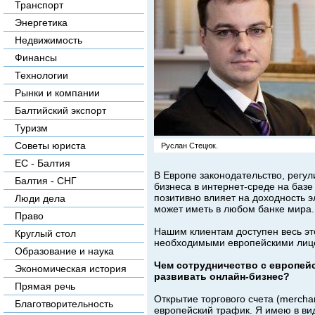
Транспорт
Энергетика
Недвижимость
Финансы
Технологии
Рынки и компании
Балтийский экспорт
Туризм
Советы юриста
Руслан Стецюк.
ЕС - Балтия
В Европе законодательство, регу
Балтия - СНГ
бизнеса в интернет-среде на баз
позитивно влияет на доходность 
Люди дела
может иметь в любом банке мира.
Право
Нашим клиентам доступен весь эт
Круглый стол
необходимыми европейскими лице
Образование и наука
Чем сотрудничество с европей
Экономическая история
развивать онлайн-бизнес?
Прямая речь
Открытие торгового счета (mercha
Благотворительность
европейский трафик. Я имею в ви