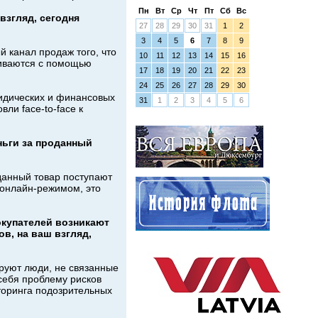
Пн
Вт
Ср
Чт
Пт
Сб
Вс
взгляд, сегодня
27
28
29
30
31
1
2
3
4
5
6
7
8
9
й канал продаж того, что
10
11
12
13
14
15
16
живаются с помощью
17
18
19
20
21
22
23
24
25
26
27
28
29
30
идических и финансовых
31
1
2
3
4
5
6
ли face-to-face к
ньги за проданный
данный товар поступают
 онлайн-режимом, это
окупателей возникают
в, на ваш взгляд,
ируют люди, не связанные
себя проблему рисков
торинга подозрительных