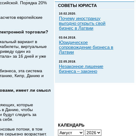
оссийской. Порядка 20%
СОВЕТЫ ЮРИСТА
10.02.2020.
расчетов европейские
Почему иностранцу
выгодно открыть свой
бизнес в Латвии
электронной торговли?
03.04.2018.
мальный вариант в
Юридическое
виабилеты, виртуальные
сопровождение бизнеса в
приведу один из
Латвии
ала» за 16 дней и уже
22.05.2018.
Незаконное лишение
бизнеса, эта система
бизнеса – законно
танию, Кипр, Данию и
ловами, имеет ли смысл
вляющих, которые
 в Данию, чтобы
 будут следить за
а себя.
КАЛЕНДАРЬ
нсовые потоки, в том
те серьезно возрастает.