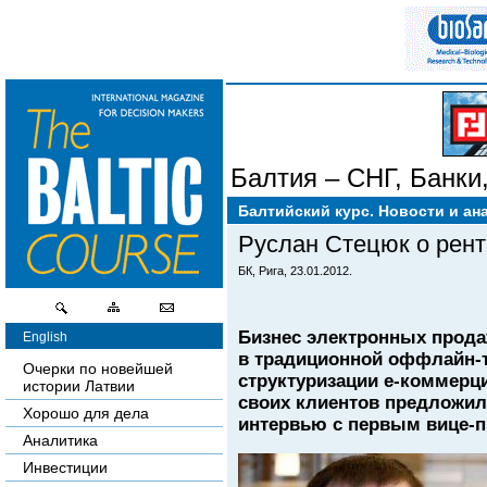
Балтия – СНГ
,
Банки
Технологии
,
Торговл
Балтийский курс. Новости и ан
Руслан Стецюк о рент
БК, Рига, 23.01.2012.
Бизнес электронных продаж
English
в традиционной оффлайн-т
Очерки по новейшей
структуризации е-коммерц
истории Латвии
своих клиентов предложил
Хорошо для дела
интервью с первым вице-п
Аналитика
Инвестиции