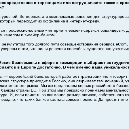
 непосредственно с торговцами или сотрудничаете также с п
и?
 уровней. Во-первых, это комплексные решения для структуриров
 который переходит из офф-лайна в интернет-среду.
тся профессиональные «интернет-пеймент-сервис-провайдеры», д
м каналом и эквайер-банком.
 результатом того долгого пути совершенствования сервиса eCom
 уверены в том, что наши решения способны существенно увеличи
сийские бизнесмены в сфере е-коммерции выбирают сотруднич
риантов в Европе достаточно. В чем именно ваша уникальнос
мы — европейский банк, который работает трансгранично и говорит 
ская структура приходит в Россию, она открывает там дочерний, у
илам местного рынка. Мы же предлагаем сервис российского бизнес
о банком страны ЕС. При этом мы прекрасно понимаем ментальност
ьтура. И, если принять во внимание размер активов, собственного к
очевидно, что таких банков как наш совсем немного. Да простят мн