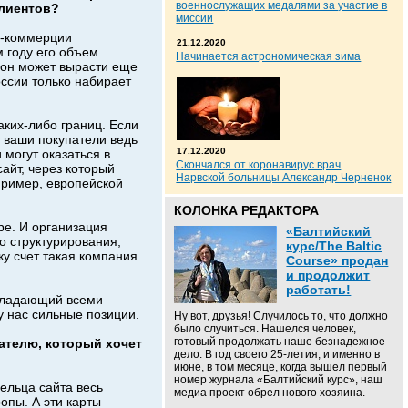
военнослужащих медалями за участие в
клиентов?
миссии
н-коммерции
21.12.2020
м году его объем
Начинается астрономическая зима
 он может вырасти еще
оссии только набирает
аких-либо границ. Если
, ваши покупатели ведь
17.12.2020
 могут оказаться в
Скончался от коронавирус врач
сайт, через который
Нарвской больницы Александр Черненок
пример, европейской
КОЛОНКА РЕДАКТОРА
ре. И организация
«Балтийский
о структурирования,
курс/The Baltic
у счет такая компания
Course» продан
и продолжит
работать!
обладающий всеми
 нас сильные позиции.
Ну вот, друзья! Случилось то, что должно
было случиться. Нашелся человек,
готовый продолжать наше безнадежное
ателю, который хочет
дело. В год своего 25-летия, и именно в
июне, в том месяце, когда вышел первый
номер журнала «Балтийский курс», наш
ельца сайта весь
медиа проект обрел нового хозяина.
опы. А эти карты