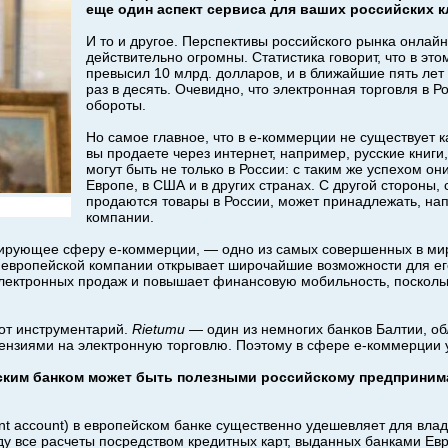
еще один аспект сервиса для ваших российских 
И то и другое. Перспективы российского рынка онлай
действительно огромны. Статистика говорит, что в это
превысил 10 млрд. долларов, и в ближайшие пять лет
раз в десять. Очевидно, что электронная торговля в Р
обороты.
Но самое главное, что в е-коммерции не существует к
вы продаете через интернет, например, русские книги
могут быть не только в России: с таким же успехом они
Европе, в США и в других странах. С другой стороны, 
продаются товары в России, может принадлежать, на
компании.
лирующее сферу е-коммерции, — одно из самых совершенных в ми
е европейской компании открывает широчайшие возможности для ег
электронных продаж и повышает финансовую мобильность, поскольк
от инструментарий.
Rietumu
— один из немногих банков Балтии, 
нзиями на электронную торговлю. Поэтому в сфере е-коммерции у
ским банком может быть полезными российскому предприним
nt account) в европейском банке существенно удешевляет для влад
ду все расчеты посредством кредитных карт, выданных банками Евр