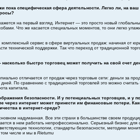
ки пока специфическая сфера деятельности. Легко ли, на ваш 
просы?
кажется на первый взгляд. Интернет — это просто новый глобальны
обами. Что же касается специальных моментов, то они легко ула
 комплексный сервис в сфере виртуальных продаж: начиная от юр
сти технической поддержки. Так что переход от традиционной торгов
— насколько быстро торговец может получить на свой счет де
пиально отличается от продаж через торговые сети: деньги за про
х дней. По сравнению с традиционной торговлей это можно считать
ота капитала.
бражения безопасности. И у потенциальных торговцев, и у п
ле через интернет может принести им финансовые потери. Како
ичества в интернет-среде?
основном надуманная. Все эти страхи в большинстве своем продуц
ытается в нем работать непрофессионально. Серьезный бизнес для 
тветствующие технологии, стандарты безопасности, методики мони
 том числе и мы в
Rietumu