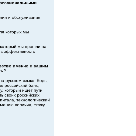
рофессиональными
ания и обслуживания
ля которых мы
, который мы прошли на
ть эффективность
ество именно с вашим
ть?
на русском языке. Ведь,
же российский банк,
у, который ищет пути
ь своих российских
апитала, технологический
е манию величия, скажу