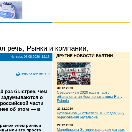
я речь
,
Рынки и компании
,
ДРУГИЕ НОВОСТИ БАЛТИИ
Четверг, 06.08.2026, 12:16
версия для печати
30.12.2020
0 раз быстрее, чем
Свершением 2020 года в Тарту
е задумываются о
объявлен этап Чемпионата мира Rally
Estonia
российской части
нее об этом — в
23.12.2020
Куперьяновцы отметили 102 годовщину
образования батальона
 рынок электронной
22.12.2020
ивы или это просто
Минобороны Эстонии наградил датских