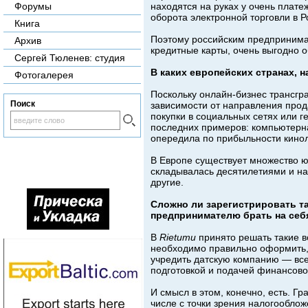
находятся на руках у очень плат
Форумы
оборота электронной торговли в 
Книга
Поэтому российским предпринимат
Архив
кредитные карты, очень выгодно о
Сергей Тюленев: студия
В каких европейских странах, 
Фотогалерея
Поскольку онлайн-бизнес трансгр
Поиск
зависимости от направления прода
покупки в социальных сетях или г
последних примеров: компьютерна
опередила по прибыльности кинол
В Европе существует множество ю
складывалась десятилетиями и на
другие.
Сложно ли зарегистрировать та
предпринимателю брать на себ
В
Rietumu
принято решать такие в
необходимо правильно оформить, 
учредить датскую компанию — все
подготовкой и подачей финансовой
И смысл в этом, конечно, есть. 
числе с точки зрения налогооблож