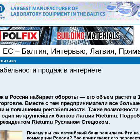
,
ЕС – Балтия
,
Интервью
,
Латвия
,
Пряма
я
,
Финансы
алитика
абельности продаж в интернете
 в России набирает обороты — его объем растет в 1
орговле. Вместе с тем предприниматели все больш
ии и повышении рентабельности. Такие возможности 
 один из крупнейших банков Латвии Rietumu. Подроб
резидентом Rietumu Русланом Стецюком.
Почему вы как латвийский банк решили выйти на
коммерции России? Вас привлекают его перспект