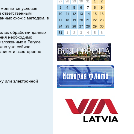
27
28
29
30
31
1
2
3
4
5
6
7
8
9
а меняются условия
й ответственным
10
11
12
13
14
15
16
анных схож с методом, в
17
18
19
20
21
22
23
24
25
26
27
28
29
30
илах обработки данных
31
1
2
3
4
5
6
ления необходимо
 изложенных в Регуле
жно уже сейчас.
аниям и всесторонне
ну или электронной