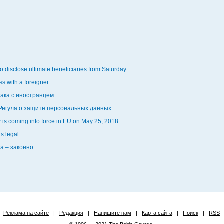
 disclose ultimate beneficiaries from Saturday
ss with a foreigner
ака с иностранцем
у Регула о защите персональных данных
is coming into force in EU on May 25, 2018
is legal
а – законно
Реклама на сайте
|
Редакция
|
Напишите нам
|
Карта сайта
|
Поиск
|
RSS