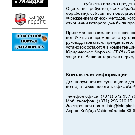
субъекта или его предста
Оценка не требуется, если обрабо
обработки), субъект не подвергае
учреждением список методов, кото
отношении которого уже была про
Принимая во внимание вышеизлож
нет. Учитывая временное отсутств
руководствоваться, прежде всего,
установок остаются в компетенци
Юридическое бюро
INLAT
PLUS
in
защитить Ваши интересы в перио
Контактная информация
Для получения консультации и до
почте, а также посетить офис
INLA
Телефон офиса: (+371) 672 997 7
Моб. телефон: (+371) 296 216 15
Электронная почта:
info@inlatplusi
Адрес:
Krišjāņa Valdemāra iela 38-6