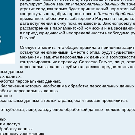
регулирует
Закон защиты персональных данных физиче
утратит силу, как только будет принят новый нормативны
концептуально одобрил проект нового
Закона обработки
призванного обеспечить соблюдение Регулы на национал
дата вступления в силу пока неизвестна. Законопроекту
рассмотрение в парламентской комиссии и на заседании С
в период юридической неопределённости необходимо ру
Регулой.
Следует отметить, что общие правила и принципы защи
останутся неизменными. Вместе с этим, будут существе
механизмы защиты персональных данных и возможности
контролировать их передачу. Согласно Регуле, лицо, от
персональных данных субъекта, должно предоставить п
ных данных.
ых данных.
работки персональных данных.
обеспечения которых необходима обработка персональных данных
аботке персональных данных.
анных.
сональных данных в третьи страны, если таковая предвидится.
от субъекта, лицо, заведующее обработкой данных, должно пред
ных.
им доступ.
бработку данных.
ственному учреждению.