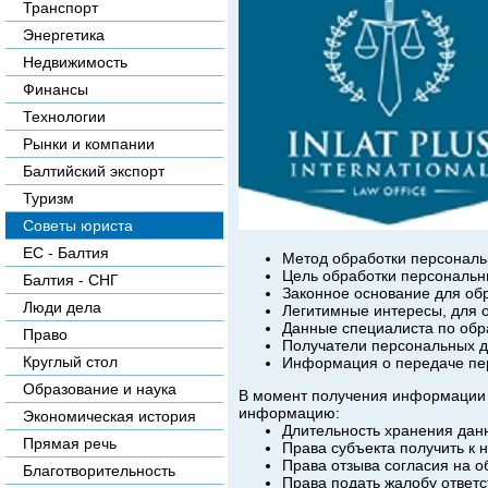
Транспорт
Энергетика
Недвижимость
Финансы
Технологии
Рынки и компании
Балтийский экспорт
Туризм
Советы юриста
ЕС - Балтия
Метод обработки персональ
Цель обработки персональн
Балтия - СНГ
Законное основание для об
Люди дела
Легитимные интересы, для 
Данные специалиста по обр
Право
Получатели персональных д
Круглый стол
Информация о передаче пер
Образование и наука
В момент получения информации 
информацию:
Экономическая история
Длительность хранения дан
Прямая речь
Права субъекта получить к н
Права отзыва согласия на о
Благотворительность
Права подать жалобу ответ