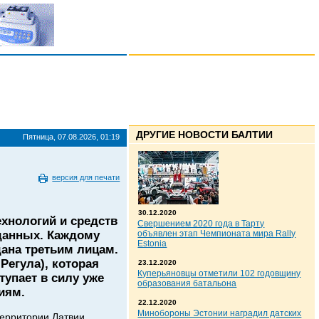
ДРУГИЕ НОВОСТИ БАЛТИИ
Пятница, 07.08.2026, 01:19
версия для печати
30.12.2020
хнологий и средств
Свершением 2020 года в Тарту
данных. Каждому
объявлен этап Чемпионата мира Rally
Estonia
дана третьим лицам.
Регула), которая
23.12.2020
Куперьяновцы отметили 102 годовщину
тупает в силу уже
образования батальона
иям.
22.12.2020
Минобороны Эстонии наградил датских
территории Латвии