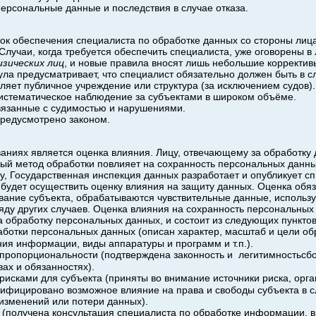
ерсональные данные и последствия в случае отказа.
док обеспечения специалиста по обработке данных со стороны лиц
лучаи, когда требуется обеспечить специалиста, уже оговорены в
зических лиц
, и новые правила вносят лишь небольшие корректив
ула предусматривает, что специалист обязательно должен быть в сл
яет публичное учреждение или структура (за исключением судов).
истематическое наблюдение за субъектами в широком объёме.
язанные с судимостью и нарушениями.
редусмотрено законом.
ниях является оценка влияния. Лицу, отвечающему за обработку
ный метод обработки повлияет на сохранность персональных данны
у, Государственная инспекция данных разработает и опубликует сп
будет осуществить оценку влияния на защиту данных. Оценка обяза
вание субъекта, обрабатываются чувствительные данные, использ
ряду других случаев. Оценка влияния на сохранность персональных
 обработку персональных данных, и состоит из следующих пунктов
ботки персональных данных (описан характер, масштаб и цели об
ния информации, виды аппаратуры и программ и т.п.).
пропорциональности (подтверждена законность и
легитимностьсб
ах и обязанностях).
исками для субъекта (приняты во внимание источники риска, орг
ифицировано возможное влияние на права и свободы субъекта в с
изменений или потери данных).
 (получена консультация специалиста по обработке информации, 