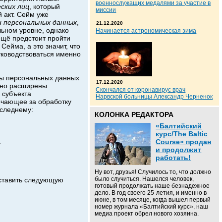
военнослужащих медалями за участие в
ских лиц
, который
миссии
й акт. Сейм уже
 персональных данных
,
21.12.2020
ьном уровне, однако
Начинается астрономическая зима
 ещё предстоит пройти
ейма, а это значит, что
ководствоваться именно
ты персональных данных
17.12.2020
нно расширены
Скончался от коронавирус врач
 субъекта
Нарвской больницы Александр Черненок
вечающее за обработку
оследнему:
КОЛОНКА РЕДАКТОРА
«Балтийский
курс/The Baltic
.
Course» продан
и продолжит
работать!
Ну вот, друзья! Случилось то, что должно
было случиться. Нашелся человек,
оставить следующую
готовый продолжать наше безнадежное
дело. В год своего 25-летия, и именно в
июне, в том месяце, когда вышел первый
номер журнала «Балтийский курс», наш
медиа проект обрел нового хозяина.