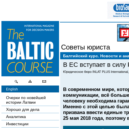
Советы юриста
Балтийский курс. Новости и ан
В ЕС вступает в силу
Юридическое бюро INLAT PLUS International, 
В современном мире, кото
English
коммуникации, всё больше
Очерки по новейшей
человеку необходима гаран
истории Латвии
Именно с этой целью была
Хорошо для дела
призвана ввести единые тр
Аналитика
25 мая 2018 года, поэтому
Инвестиции