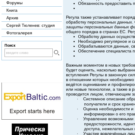
Форумы
Обязанность предоставить п
Книга
Регула также устанавливает поря
Архив
обработку персональных данных. С
Сергей Тюленев: студия
защиты персональных данных фи
общего порядка в странах ЕС. Рег
Фотогалерея
Обработку данных осуществл
Необходимо регулярное и с
Поиск
Обрабатываются данные, св
Обеспечение специалиста п
Важным моментом в новых требова
будет оценить, насколько выбран
вступления Регулы в законную сил
в отношении которых необходимо 
ведётся оценивание и профилиро
или новые технологии, а также в 
проводится лицом, отвечающим за
·
Системное описание обра
получатели и срок хране
·
Оценка необходимости и 
информирован о его прав
·
Управление возможными р
предосторожности, идент
доступа, нежелательных 
·
Участие вовлечённых лиц