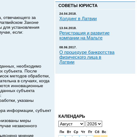
СОВЕТЫ ЮРИСТА
24.04.2018.
а, отвечающего за
Холдинг в Латвии
 латвийском
Законе
ы для установления
13.04.2018.
учае, если:
Регистрация и развитие
компании на Мальте
08.06.2017.
О процедуре банкротства
физического лица в
Латвии
 данных, необходимо
х субъекта. После
исок методов обработки,
тельна в случаях, когда
уются инновационные
 данных субъекта
:
работки, указаны
ора информации, субъект
КАЛЕНДАРЬ
анизованы меры
лучае незаконного
Пн
Вт
Ср
Чт
Пт
Сб
Вс
выяснено мнение