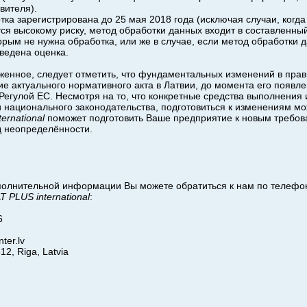
вителя).
тка зарегистрирована до 25 мая 2018 года (исключая случаи, когд
тся высокому риску, метод обработки данных входит в составленны
рым не нужна обработка, или же в случае, если метод обработки д
ведена оценка.
енное, следует отметить, что фундаментальных изменений в прав
ие актуального нормативного акта в Латвии, до момента его появ
 Регулой ЕС. Несмотря на то, что конкретные средства выполнения
и национального законодательства, подготовиться к изменениям мо
ternational
поможет подготовить Ваше предприятие к новым требов
д неопределённости.
полнительной информации Вы можете обратиться к нам по телефо
T PLUS international
:
6
nter.lv
12, Riga, Latvia