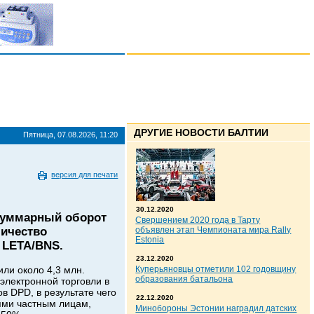
ДРУГИЕ НОВОСТИ БАЛТИИ
Пятница, 07.08.2026, 11:20
версия для печати
30.12.2020
 суммарный оборот
Свершением 2020 года в Тарту
личество
объявлен этап Чемпионата мира Rally
Estonia
 LETA/BNS.
23.12.2020
или около 4,3 млн.
Куперьяновцы отметили 102 годовщину
образования батальона
электронной торговли в
 DPD, в результате чего
22.12.2020
ями частным лицам,
Минобороны Эстонии наградил датских