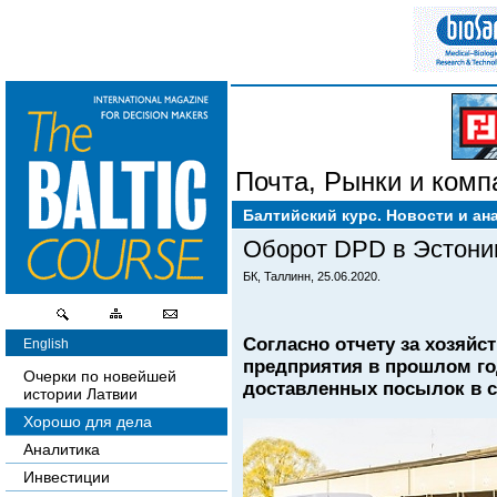
Почта
,
Рынки и комп
Балтийский курс. Новости и ан
Оборот DPD в Эстони
БК, Таллинн, 25.06.2020.
Согласно отчету за хозяйс
English
предприятия в прошлом год
Очерки по новейшей
доставленных посылок в с
истории Латвии
Хорошо для дела
Аналитика
Инвестиции