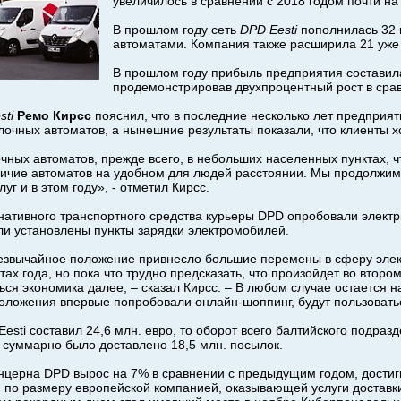
увеличилось в сравнении с 2018 годом почти н
В прошлом году сеть
DPD Eesti
пополнилась 32
автоматами. Компания также расширила 21 уж
В прошлом году прибыль предприятия составила
продемонстрировав двухпроцентный рост в срав
ti
Ремо Кирсс
пояснил, что в последние несколько лет предприя
очных автоматов, а нынешние результаты показали, что клиенты 
ных автоматов, прежде всего, в небольших населенных пунктах, ч
личие автоматов на удобном для людей расстоянии. Мы продолжим
уг и в этом году», - отметил Кирсс.
рнативного транспортного средства курьеры DPD опробовали электр
и установлены пункты зарядки электромобилей.
резвычайное положение привнесло большие перемены в сферу элект
ах года, но пока что трудно предсказать, что произойдет во втором
ся экономика далее, – сказал Кирсс. – В любом случае остается н
 положения впервые попробовали онлайн-шоппинг, будут пользовать
esti составил 24,6 млн. евро, то оборот всего балтийского подраз
и суммарно было доставлено 18,5 млн. посылок.
нцерна DPD вырос на 7% в сравнении с предыдущим годом, достиг
й по размеру европейской компанией, оказывающей услуги доставк