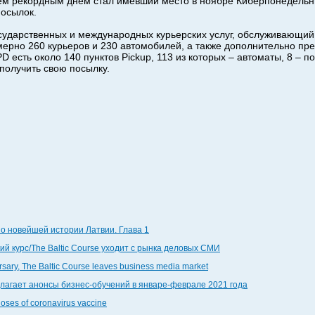
чем рекордным днем стал имевший место в ноябре Киберпонедельни
посылок.
сударственных и международных курьерских услуг, обслуживающий 
ерно 260 курьеров и 230 автомобилей, а также дополнительно п
D есть около 140 пунктов Pickup, 113 из которых – автоматы, 8 – 
 получить свою посылку.
по новейшей истории Латвии. Глава 1
й курс/The Baltic Course уходит с рынка деловых СМИ
ersary, The Baltic Course leaves business media market
едлагает анонсы бизнес-обучений в январе-феврале 2021 года
doses of coronavirus vaccine