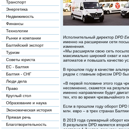
Транспорт
Энергетика
Недвижимость
Финансы
Технологии
Исполнительный директор
DPD Ees
Рынки и компании
именно на расширении сети посыл
Балтийский экспорт
изменения.
«Мы расширяли свою сеть посылоч
Туризм
максимально широкий охват и на
Советы юриста
автоматов и повышать качество усл
ЕС - Балтия
В прошлом году в качестве альте
рядом с главным офисом DPD был
Балтия - СНГ
Люди дела
«В первой половине этого года ч
несомненно, скажется на результат
Право
именно направлении будет двигать
Круглый стол
тех, кто во время чрезвычайного
Образование и наука
Если в прошлом году оборот DPD E
Экономическая история
млн. евро – в трех странах Балти
Прямая речь
В 2019 года суммарный оборот ко
Благотворительность
В результате DPD является второ