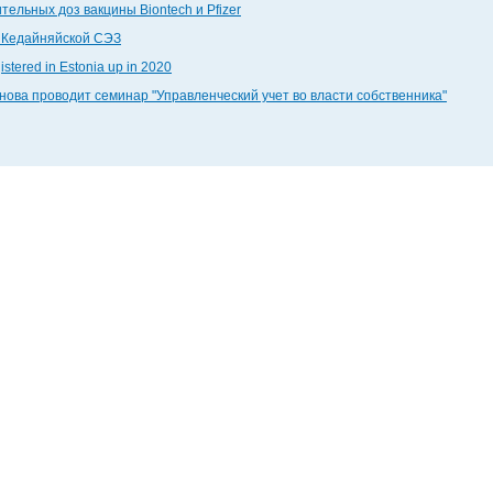
тельных доз вакцины Biontech и Pfizer
в Кедайняйской СЭЗ
stered in Estonia up in 2020
ова проводит семинар "Управленческий учет во власти собственника"