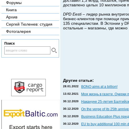
доставил 1,3 млрд. посылок, при
Форумы
доставлено целых 10 миллионов 
Книга
DPD Eesti
– лидер рынка внутриго
Архив
бизнес-клиентов при помощи прим
135 специалистам. В Эстонии у DP
Сергей Тюленев: студия
остальные – магазины, где можно
Фотогалерея
Поиск
Другие статьи:
28.01.2022
BONO aims at a billion!
13.02.2021
Моя жизнь в газете. Очерки 
30.12.2020
Накануне 25-летия Балтийски
30.12.2020
On the verge of its 25th anniv
30.12.2020
Business Education Plus пр
30.12.2020
EU to buy additional 100 mln 