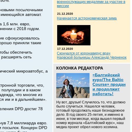
а 50%.
военнослужащих медалями за участие в
миссии
 новыми посылочными
е имеющийся автомат.
21.12.2020
Начинается астрономическая зима
 1,6 млн. евро,
нении с 2018 годом.
тие сфокусировалось
хорошо приняли такие
17.12.2020
тобы обеспечить
Скончался от коронавирус врач
 расширять сеть
Нарвской больницы Александр Черненок
КОЛОНКА РЕДАКТОРА
ический микроавтобус, а
«Балтийский
курс/The Baltic
Course» продан
ронной торговли, что,
и продолжит
 полугодии и в каком
работать!
адежда, что многие из
ся им и в дальнейшем».
Ну вот, друзья! Случилось то, что должно
было случиться. Нашелся человек,
деления DPD достиг 78
готовый продолжать наше безнадежное
дело. В год своего 25-летия, и именно в
июне, в том месяце, когда вышел первый
нув 7,8 миллиарда евро.
номер журнала «Балтийский курс», наш
медиа проект обрел нового хозяина.
и посылок. Концерн DPD