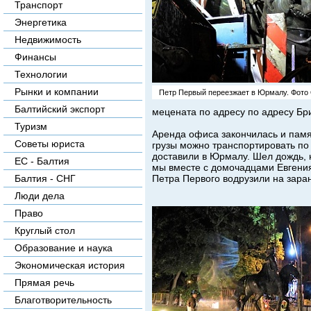
Транспорт
Энергетика
Недвижимость
Финансы
Технологии
Рынки и компании
Петр Первый переезжает в Юрмалу. Фото 
Балтийский экспорт
мецената по адресу по адресу
Бри
Туризм
Аренда офиса закончилась и памя
Советы юриста
грузы можно транспортировать по 
доставили в Юрмалу. Шел дождь, н
ЕС - Балтия
мы вместе с домочадцами Евгения
Петра Первого водрузили на зара
Балтия - СНГ
Люди дела
Право
Круглый стол
Образование и наука
Экономическая история
Прямая речь
Благотворительность