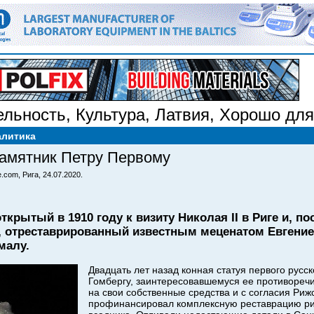
ельность
,
Культура
,
Латвия
,
Хорошо для
алитика
амятник Петру Первому
.com, Рига, 24.07.2020.
ткрытый в 1910 году к визиту Николая II в Риге и, п
, отреставрированный известным меценатом Евгени
малу.
Двадцать лет назад конная статуя первого русс
Гомбергу, заинтересовавшемуся ее противореч
на свои собственные средства и с согласия Риж
профинансировал комплексную реставрацию ри