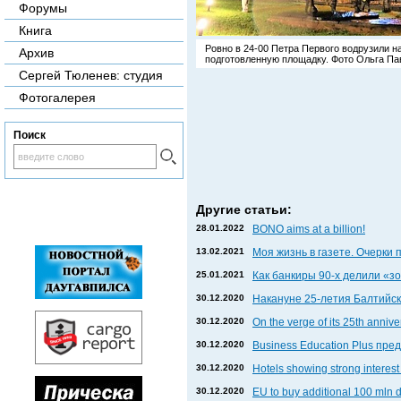
Форумы
Книга
Ровно в 24-00 Петра Первого водрузили н
Архив
подготовленную площадку. Фото Ольга Па
Сергей Тюленев: студия
Фотогалерея
Поиск
Другие статьи:
28.01.2022
BONO aims at a billion!
13.02.2021
Моя жизнь в газете. Очерки 
25.01.2021
Как банкиры 90-х делили «
30.12.2020
Накануне 25-летия Балтийски
30.12.2020
On the verge of its 25th anniv
30.12.2020
Business Education Plus пр
30.12.2020
Hotels showing strong interest 
30.12.2020
EU to buy additional 100 mln 