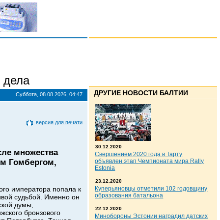
 дела
ДРУГИЕ НОВОСТИ БАЛТИИ
Суббота, 08.08.2026, 04:47
версия для печати
30.12.2020
осле множества
Свершением 2020 года в Тарту
ем Гомбергом,
объявлен этап Чемпионата мира Rally
Estonia
23.12.2020
кого императора попала к
Куперьяновцы отметили 102 годовщину
образования батальона
ивой судьбой. Именно он
ской думы,
22.12.2020
жского бронзового
Минобороны Эстонии наградил датских