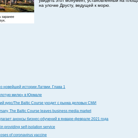
увидеть этот монумент, установленный на площ
на улочке Друсту, ведущей к морю.
а заранее
вук.
по новейшей истории Латвии. Глава 1
золотую милю» в Юрмале
й курс/The Baltic Course уходит с рынка деловых СМИ
ersary, The Baltic Course leaves business media market
едлагает анонсы бизнес-обучений в январе-феврале 2021 года
in providing self-isolation service
doses of coronavirus vaccine