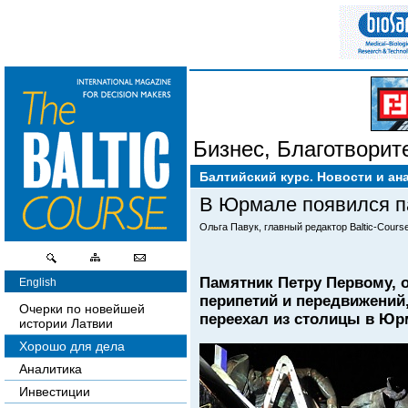
Бизнес
,
Благотворит
Балтийский курс. Новости и ан
В Юрмале появился п
Ольга Павук, главный редактор Baltic-Course
Памятник Петру Первому, о
English
перипетий и передвижений
Очерки по новейшей
переехал из столицы в Юр
истории Латвии
Хорошо для дела
Аналитика
Инвестиции