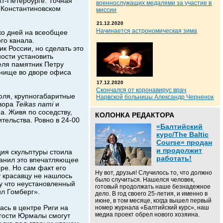
т-Петербурге. Точная
военнослужащих медалями за участие в
в Константиновском
миссии
21.12.2020
Начинается астрономическая зима
ько дней на всеобщее
го канала.
 России, но сделать это
ости установить
еля памятник Петру
анище во дворе офиса
17.12.2020
Скончался от коронавирус врач
юля, крупногабаритные
Нарвской больницы Александр Черненок
двора
Teikas nami
и
а. Живя по соседству,
КОЛОНКА РЕДАКТОРА
тельства. Ровно в 24-00
«Балтийский
г.
курс/The Baltic
Course» продан
и продолжит
ция скульптуры стоила
работать!
ранил это впечатляющее
ре. Но сам факт его
Ну вот, друзья! Случилось то, что должно
 красавцу не нашлось
было случиться. Нашелся человек,
му что неустановленный
готовый продолжать наше безнадежное
тил Гомберг».
дело. В год своего 25-летия, и именно в
июне, в том месяце, когда вышел первый
ась в центре Риги на
номер журнала «Балтийский курс», наш
медиа проект обрел нового хозяина.
 гости Юрмалы смогут