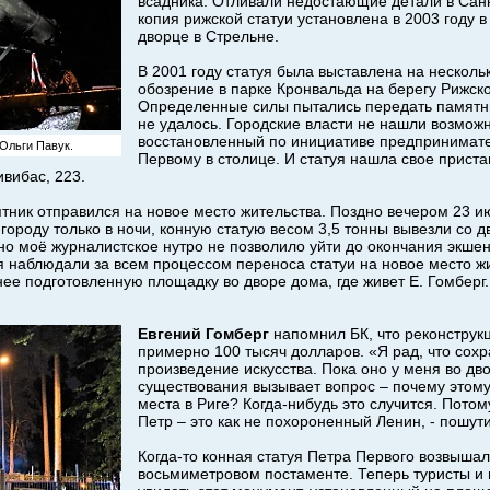
всадника. Отливали недостающие детали в Санк
копия рижской статуи установлена в 2003 году 
дворце в Стрельне.
В 2001 году статуя была выставлена на нескол
обозрение в парке Кронвальда на берегу Рижско
Определенные силы пытались передать памятник
не удалось. Городские власти не нашл
и возможн
восстановленный по инициативе предпринимат
Ольги Павук.
Первому в столице
. И статуя нашла свое прист
вибас, 223.
тник отправился на новое место жительства. Поздно вечером 23 и
городу только в ночи, конную статую весом 3,5 тонны вывезли со 
о моё журналистское нутро не позволило уйти до окончания экшен
 наблюдали за всем процессом переноса статуи на новое место жи
нее подготовленную площадку во дворе дома, где живет Е. Гомбер
Евгений Гомберг
напомнил БК, что реконструк
примерно 100 тысяч долларов. «Я рад, что сох
произведение искусства. Пока оно у меня во дво
существования вызывает вопрос – почему этому
места в Риге? Когда-нибудь это случится. Пото
Петр – это как не похороненный Ленин, - пошу
Когда-то конная статуя Петра Первого возвышал
восьмиметровом постаменте. Теперь туристы и