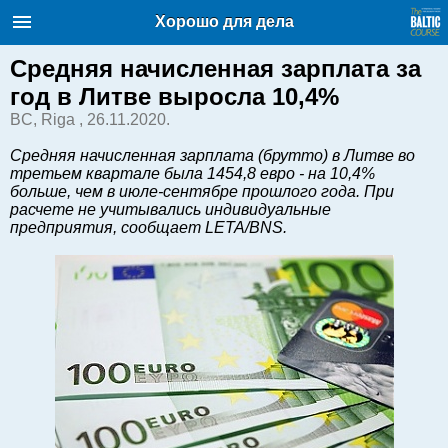
Балтийский курс. Новости и
Хорошо для дела
аналитика
Четверг, 06.08.2026, 18:06
Средняя начисленная зарплата за
год в Литве выросла 10,4%
English
BC, Riga , 26.11.2020.
Средняя начисленная зарплата (брутто) в Литве во
третьем квартале была 1454,8 евро - на 10,4%
Очерки по новейшей истории
больше, чем в июле-сентябре прошлого года. При
Латвии
расчете не учитывались индивидуальные
Хорошо для дела
предприятия, сообщает LETA/BNS.
Аналитика
Инвестиции
Транспорт
Энергетика
Недвижимость
Финансы
Технологии
Рынки и компании