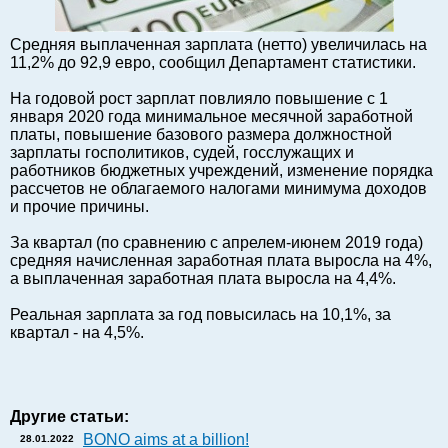
Балтийский экспорт
Средняя выплаченная зарплата (нетто) увеличилась на
Туризм
11,2% до 92,9 евро, сообщил Департамент статистики.
Советы юриста
На годовой рост зарплат повлияло повышение с 1
ЕС - Балтия
января 2020 года минимальное месячной заработной
Балтия - СНГ
платы, повышение базового размера должностной
зарплаты госполитиков, судей, госслужащих и
Люди дела
работников бюджетных учреждений, изменение порядка
Право
рассчетов не облагаемого налогами минимума доходов
и прочие причины.
Круглый стол
Образование и наука
За квартал (по сравнению с апрелем-июнем 2019 года)
средняя начисленная заработная плата выросла на 4%,
Экономическая история
а выплаченная заработная плата выросла на 4,4%.
Прямая речь
Реальная зарплата за год повысилась на 10,1%, за
Благотворительность
квартал - на 4,5%.
Форумы
Книга
Архив
Другие статьи:
Сергей Тюленев: студия
BONO aims at a billion!
28.01.2022