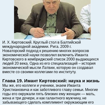
Балтийский экспорт
Туризм
Советы юриста
ЕС - Балтия
Балтия - СНГ
Люди дела
И. Х. Киртовский. Круглый стол в Балтийской
Право
международной академии. Рига. 2009 г.
Круглый стол
Новаторский подход к решению многих вопросов
экономической науки позволил включить Иманта
Образование и наука
Киртовского в кембриджский список 2000 выдающихся
Экономическая история
людей 20 века. Одна из его специализаций – история
экономической мысли Латвии, которую он создавал
Прямая речь
вместе со своими коллегами по институту.
Благотворительность
Глава 19. Имант Киртовский: наука и жизнь
Форумы
Мы же, его коллеги и ученики, знаем Иманта
Книга
Христиановича и как заботливого главу семьи. Многие
Архив
годы его окружали пять близких ему женщин — мать,
жена и три дочери, и как галантного мужчину, не
Сергей Тюленев: студия
забывающего сделать комплимент окружающим его