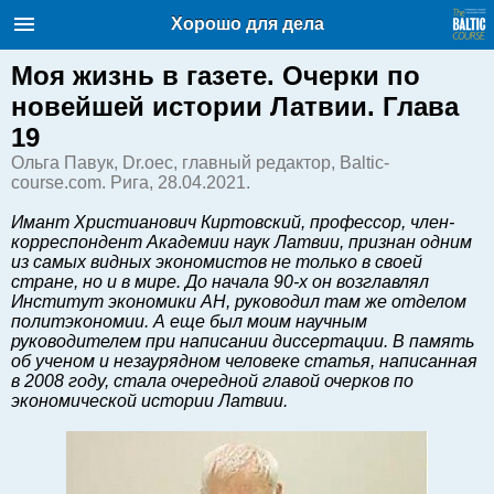
Балтийский курс. Новости и
Хорошо для дела
аналитика
Воскресение, 09.08.2026, 11:59
Моя жизнь в газете. Очерки по
новейшей истории Латвии. Глава
English
19
Ольга Павук, Dr.oec, главный редактор, Baltic-
course.com. Рига, 28.04.2021.
Очерки по новейшей истории
Латвии
Имант Христианович Киртовский, профессор, член-
корреспондент Академии наук Латвии, признан одним
Хорошо для дела
из самых видных экономистов не только в своей
Аналитика
стране, но и в мире. До начала 90-х он возглавлял
Институт экономики АН, руководил там же отделом
Инвестиции
политэкономии. А еще был моим научным
Транспорт
руководителем при написании диссертации. В память
об ученом и незаурядном человеке статья, написанная
Энергетика
в 2008 году, стала очередной главой очерков по
Недвижимость
экономической истории Латвии.
Финансы
Технологии
Рынки и компании