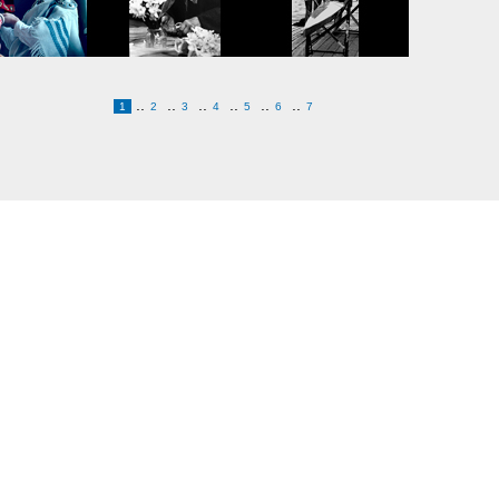
..
..
..
..
..
..
1
2
3
4
5
6
7