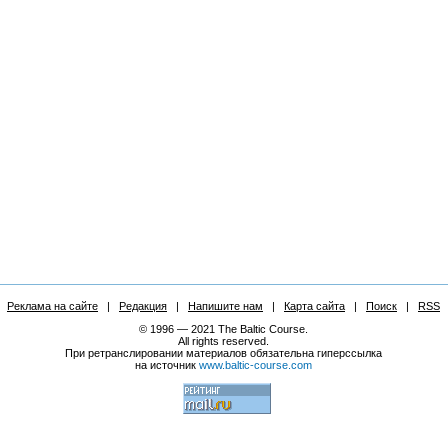
Реклама на сайте
|
Редакция
|
Напишите нам
|
Карта сайта
|
Поиск
|
RSS
© 1996 — 2021 The Baltic Course.
All rights reserved.
При ретранслировании материалов обязательна гиперссылка
на источник
www.baltic-course.com