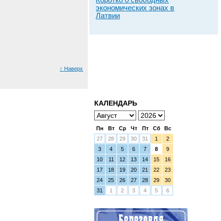
Коротко о свободных
экономических зонах в
Латвии
↑
Наверх
КАЛЕНДАРЬ
Пн
Вт
Ср
Чт
Пт
Сб
Вс
27
28
29
30
31
1
2
3
4
5
6
7
8
9
10
11
12
13
14
15
16
17
18
19
20
21
22
23
24
25
26
27
28
29
30
31
1
2
3
4
5
6