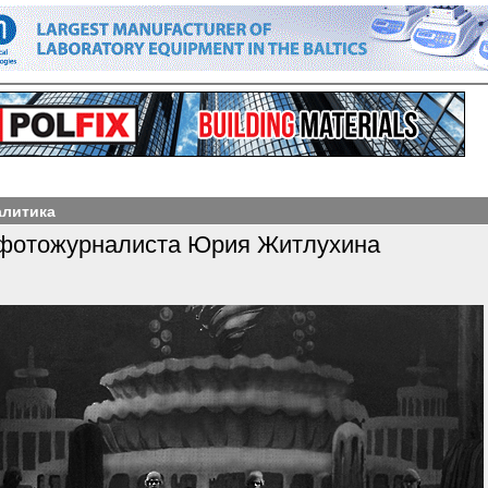
алитика
 фотожурналиста Юрия Житлухина