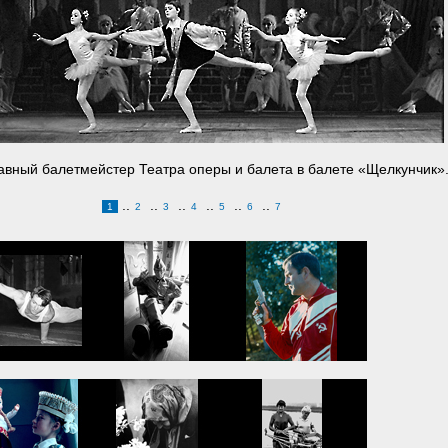
вный балетмейстер Театра оперы и балета в балете «Щелкунчик». 
..
..
..
..
..
..
1
2
3
4
5
6
7