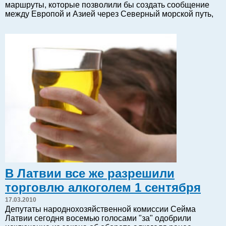
маршруты, которые позволили бы создать сообщение
Балтийский экспорт
между Европой и Азией через Северный морской путь,
Туризм
Советы юриста
ЕС - Балтия
Балтия - СНГ
Люди дела
Право
Круглый стол
Образование и наука
Экономическая история
Прямая речь
Благотворительность
В Латвии все же разрешили
Форумы
торговлю алкоголем 1 сентября
Книга
17.03.2010
Архив
Депутаты народнохозяйственной комиссии Сейма
Сергей Тюленев: студия
Латвии сегодня восемью голосами "за" одобрили