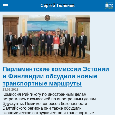
Балтийский курс. Новости и
Сергей Тюленев
аналитика
Пятница, 07.08.2026, 07:46
English
Очерки по новейшей истории
Латвии
Хорошо для дела
Аналитика
Парламентские комиссии Эстонии
Инвестиции
и Финляндии обсудили новые
Транспорт
транспортные маршруты
Энергетика
23.03.2018
Недвижимость
Комиссия Рийгикогу по иностранным делам
встретилась с комиссией по иностранным делам
Финансы
Эдускунты. Помимо вопросов безопасности
Технологии
Балтийского региона они также обсудили
экономическое сотрудничество и транспортные
Рынки и компании